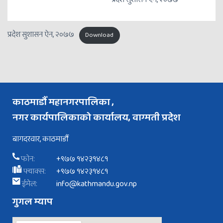
प्रदेश सुशासन ऐन, २०७७
Download
काठमाडौँ महानगरपालिका ,
नगर कार्यपालिकाको कार्यालय, वाग्मती प्रदेश
बागदरवार, काठमाडौँ
फोन:
+९७७ १४२३१४८१
फ्याक्स:
+९७७ १४२३१४८१
ईमेल:
info@kathmandu.gov.np
गुगल म्याप